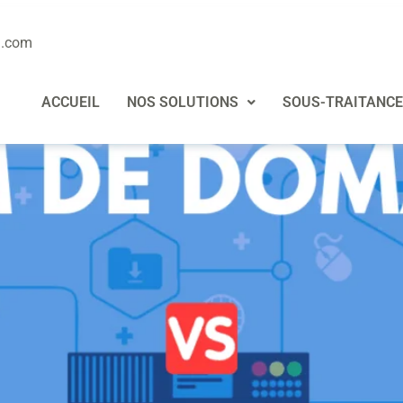
domaine
n.com
e entre un nom de domaine et 
ACCUEIL
NOS SOLUTIONS
SOUS-TRAITANCE