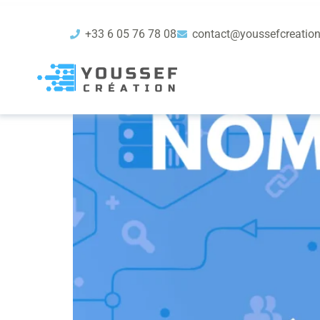
Étiquette :
nom de 
+33 6 05 76 78 08
contact@youssefcreatio
Quelle est la différenc